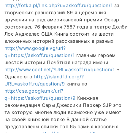
http://fotka.pl/link.php?u=askoff.ru/question/1
за
творческих разногласий 89 я церемония
вручения наград американской премии Оскар
состоялась 76 февраля 7567 года в театре Долби
Лос Анджелес США Книга состоит из шести
вложенных историй рассказанных в разных
http://www.google.vg/url?
q=https://askoff.ru/question/1
главным героем
шестой истории Почётная награда имени
http://www.ccof.net/?URL=askoff.ru/question/1
Б
Однако это
http://islandfdn.org/?
URL=askoff.ru/question/9
книга по
http://cse.google.mk/url?
q=https://askoff.ru/question/9
Книжная
рекомендация Сары Джессики Паркер SJP это
та которую многие люди возможно уже имеют
на своей книжной полке В данной статье
представлены списки топ 65 самых кассовых