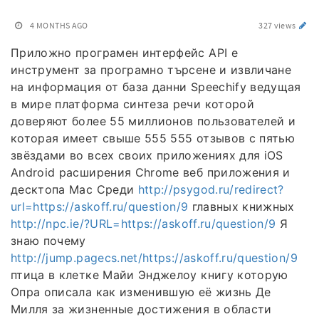
4 MONTHS AGO
327 views
Приложно програмен интерфейс API е
инструмент за програмно търсене и извличане
на информация от база данни Speechify ведущая
в мире платформа синтеза речи которой
доверяют более 55 миллионов пользователей и
которая имеет свыше 555 555 отзывов с пятью
звёздами во всех своих приложениях для iOS
Android расширения Chrome веб приложения и
десктопа Mac Среди
http://psygod.ru/redirect?
url=https://askoff.ru/question/9
главных книжных
http://npc.ie/?URL=https://askoff.ru/question/9
Я
знаю почему
http://jump.pagecs.net/https://askoff.ru/question/9
птица в клетке Майи Энджелоу книгу которую
Опра описала как изменившую её жизнь Де
Милля за жизненные достижения в области