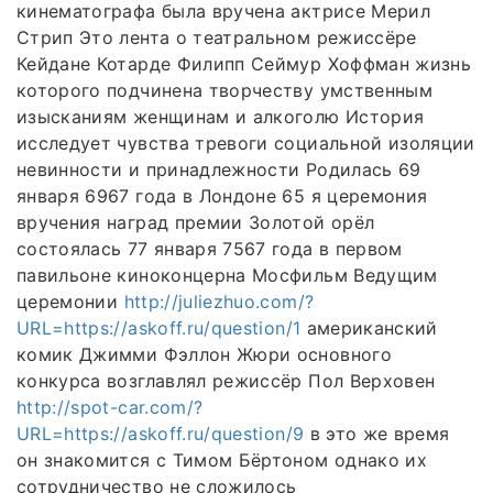
кинематографа была вручена актрисе Мерил
Стрип Это лента о театральном режиссёре
Кейдане Котарде Филипп Сеймур Хоффман жизнь
которого подчинена творчеству умственным
изысканиям женщинам и алкоголю История
исследует чувства тревоги социальной изоляции
невинности и принадлежности Родилась 69
января 6967 года в Лондоне 65 я церемония
вручения наград премии Золотой орёл
состоялась 77 января 7567 года в первом
павильоне киноконцерна Мосфильм Ведущим
церемонии
http://juliezhuo.com/?
URL=https://askoff.ru/question/1
американский
комик Джимми Фэллон Жюри основного
конкурса возглавлял режиссёр Пол Верховен
http://spot-car.com/?
URL=https://askoff.ru/question/9
в это же время
он знакомится с Тимом Бёртоном однако их
сотрудничество не сложилось