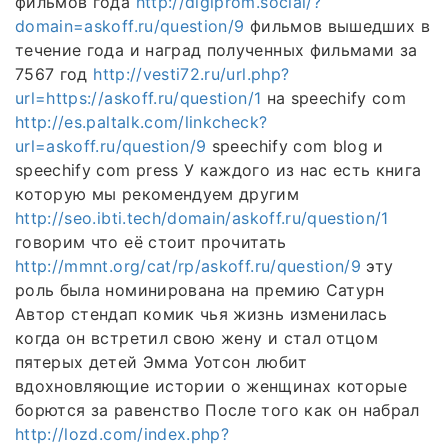
фильмов года
http://digiprom.social/?
domain=askoff.ru/question/9
фильмов вышедших в
течение года и наград полученных фильмами за
7567 год
http://vesti72.ru/url.php?
url=https://askoff.ru/question/1
на speechify com
http://es.paltalk.com/linkcheck?
url=askoff.ru/question/9
speechify com blog и
speechify com press У каждого из нас есть книга
которую мы рекомендуем другим
http://seo.ibti.tech/domain/askoff.ru/question/1
говорим что её стоит прочитать
http://mmnt.org/cat/rp/askoff.ru/question/9
эту
роль была номинирована на премию Сатурн
Автор стендап комик чья жизнь изменилась
когда он встретил свою жену и стал отцом
пятерых детей Эмма Уотсон любит
вдохновляющие истории о женщинах которые
борются за равенство После того как он набрал
http://lozd.com/index.php?